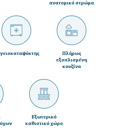
ανατομικό στρώμα
γειοκαταψύκτης
Πλήρως
εξοπλισμένη
κουζίνα
α
Εξωτερικό
ούχων
καθιστικό χώρο