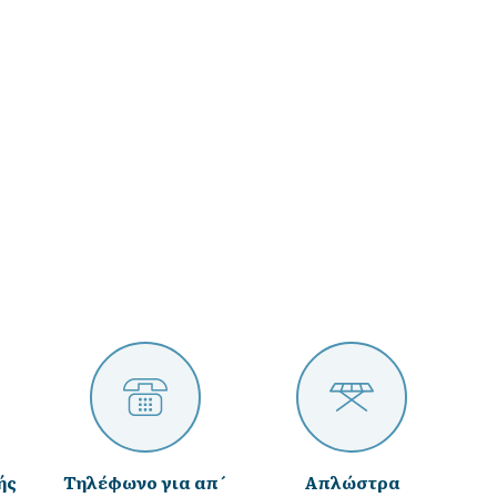
ής
Τηλέφωνο για απ´
Απλώστρα