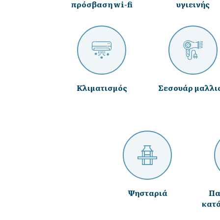
πρόσβαση wi-fi
υγιεινής
Κλιματισμός
Σεσουάρ μαλλι
Ψησταριά
Πα
κατό