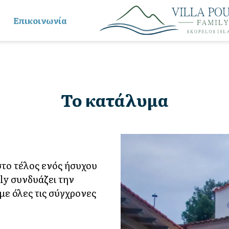
Επικοινωνία
To κατάλυμα
 στο τέλος ενός ήσυχου
ily συνδυάζει την
με όλες τις σύγχρονες