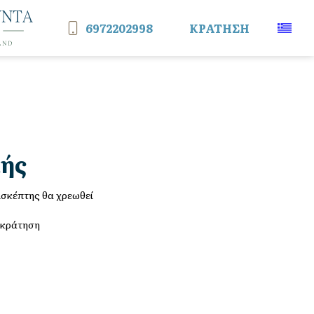
Tog
6972202998
ΚΡΆΤΗΣΗ
CONTACT PHONE
μής
ισκέπτης θα χρεωθεί
 κράτηση